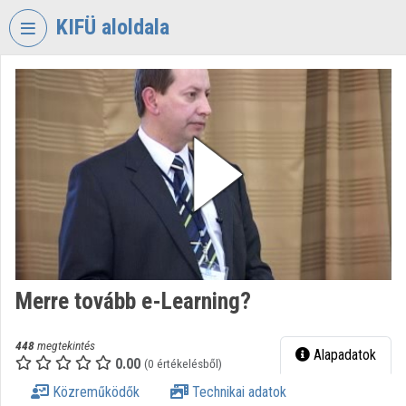
Fejléc kihagyása
Menü kihagyása
Tartalom kihagyása
KIFÜ aloldala
VIDEO
TORIUM
KORMÁNYZATI
INFORMATIKAI
FEJLESZTÉSI
ÜGYNÖKSÉG
Intézményi kezdőlap
Bejelentkezés
Merre tovább e-Learning?
Intézményi felfedezés
Kategóriák
448
megtekintés
Alapadatok
0.00
(0 értékelésből)
Intézményi listák
Közreműködők
Technikai adatok