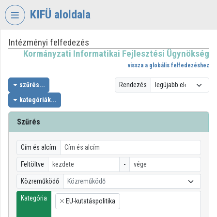
Fejléc kihagyása
Menü kihagyása
Tartalom kihagyása
KIFÜ aloldala
Intézményi felfedezés
VIDEO
TORIUM
Kormányzati Informatikai Fejlesztési Ügynökség
vissza a globális felfedezéshez
KORMÁNYZATI
INFORMATIKAI
szűrés...
Rendezés
FEJLESZTÉSI
kategóriák...
ÜGYNÖKSÉG
Szűrés
Intézményi kezdőlap
Bejelentkezés
Cím és alcím
Intézményi felfedezés
Feltöltve
-
Közreműködő
Közreműködő
Kategóriák
Kategória
EU-kutatáspolitika
Intézményi listák
×