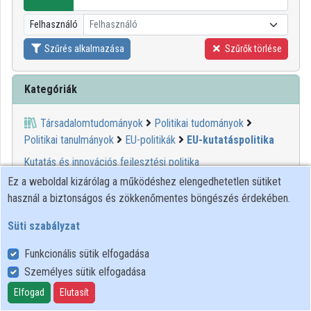
Intézmények
Felhasználó
Felhasználó
Közreműködők
Szűrés alkalmazása
Szűrők törlése
Kategóriák
Társadalomtudományok
Politikai tudományok
Politikai tanulmányok
EU-politikák
EU-kutatáspolitika
Kutatás és innovációs fejlesztési politika
Ez a weboldal kizárólag a működéshez elengedhetetlen sütiket
1
2
használ a biztonságos és zökkenőmentes böngészés érdekében.
Süti szabályzat
00:15:03
KIFÜ
Funkcionális sütik elfogadása
Személyes sütik elfogadása
Elfogad
Elutasít