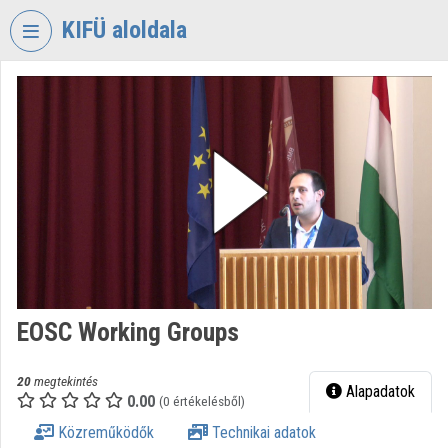
Fejléc kihagyása
Menü kihagyása
Tartalom kihagyása
KIFÜ aloldala
VIDEO
TORIUM
KORMÁNYZATI
INFORMATIKAI
FEJLESZTÉSI
ÜGYNÖKSÉG
Intézményi kezdőlap
Bejelentkezés
EOSC Working Groups
Intézményi felfedezés
Kategóriák
20
megtekintés
Alapadatok
0.00
(0 értékelésből)
Intézményi listák
Közreműködők
Technikai adatok