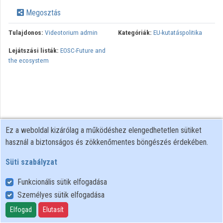
Intézmények
Megosztás
Közreműködők
Tulajdonos:
Videotorium admin
Kategóriák:
EU-kutatáspolitika
Lejátszási listák:
EOSC-Future and
the ecosystem
Ez a weboldal kizárólag a működéshez elengedhetetlen sütiket
használ a biztonságos és zökkenőmentes böngészés érdekében.
Süti szabályzat
Funkcionális sütik elfogadása
Személyes sütik elfogadása
Felhasználói szabályzat
Adatkezelési tájékoztató
Elfogad
Elutasít
Süti szabályzat