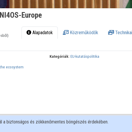
 NI4OS-Europe
Alapadatok
Közreműködők
Technikai
ésből)
Kategóriák:
EU-kutatáspolitika
 the ecosystem
nál a biztonságos és zökkenőmentes böngészés érdekében.