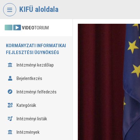
Fejléc kihagyása
Menü kihagyása
Tartalom kihagyása
KIFÜ aloldala
VIDEO
TORIUM
KORMÁNYZATI INFORMATIKAI
FEJLESZTÉSI ÜGYNÖKSÉG
Intézményi kezdőlap
Bejelentkezés
Intézményi felfedezés
Kategóriák
Intézményi listák
Intézmények