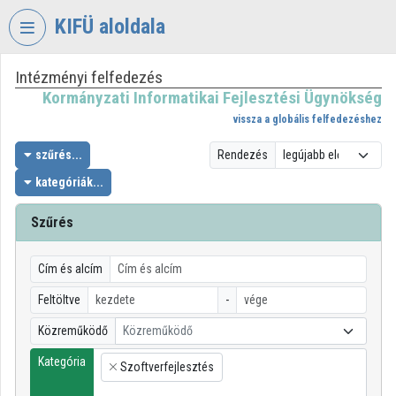
Fejléc kihagyása
Menü kihagyása
Tartalom kihagyása
KIFÜ aloldala
Intézményi felfedezés
VIDEO
TORIUM
Kormányzati Informatikai Fejlesztési Ügynökség
vissza a globális felfedezéshez
KORMÁNYZATI
INFORMATIKAI
szűrés...
Rendezés
FEJLESZTÉSI
kategóriák...
ÜGYNÖKSÉG
Szűrés
Intézményi kezdőlap
Bejelentkezés
Cím és alcím
Intézményi felfedezés
Feltöltve
-
Közreműködő
Közreműködő
Kategóriák
Kategória
Szoftverfejlesztés
Intézményi listák
×