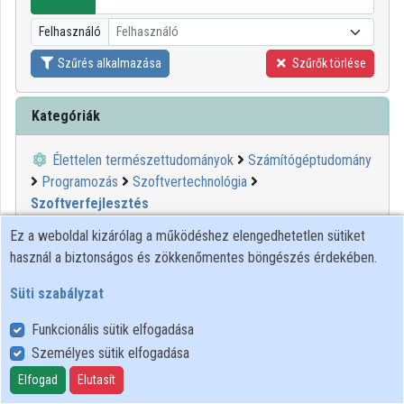
Intézmények
Felhasználó
Felhasználó
Közreműködők
Szűrés alkalmazása
Szűrők törlése
Kategóriák
Élettelen természettudományok
Számítógéptudomány
Programozás
Szoftvertechnológia
Szoftverfejlesztés
Ez a weboldal kizárólag a működéshez elengedhetetlen sütiket
1
2
3
4
5
6
használ a biztonságos és zökkenőmentes böngészés érdekében.
Süti szabályzat
00:21:43
KIFÜ
Funkcionális sütik elfogadása
Személyes sütik elfogadása
Elfogad
Elutasít