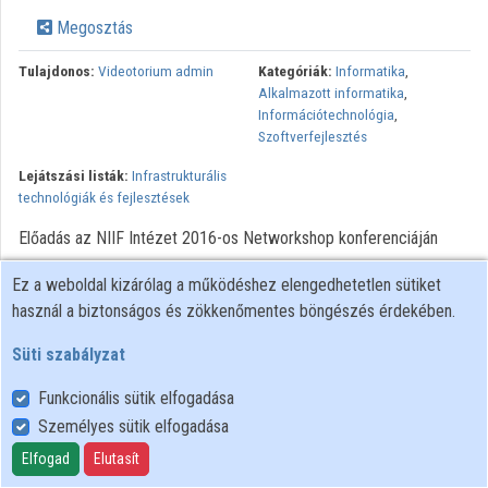
Intézmények
Megosztás
Közreműködők
Tulajdonos:
Videotorium admin
Kategóriák:
Informatika
,
Alkalmazott informatika
,
Információtechnológia
,
Szoftverfejlesztés
Lejátszási listák:
Infrastrukturális
technológiák és fejlesztések
Előadás az NIIF Intézet 2016-os Networkshop konferenciáján
Ez a weboldal kizárólag a működéshez elengedhetetlen sütiket
használ a biztonságos és zökkenőmentes böngészés érdekében.
Süti szabályzat
Funkcionális sütik elfogadása
Személyes sütik elfogadása
Felhasználói szabályzat
Adatkezelési tájékoztató
Elfogad
Elutasít
Süti szabályzat