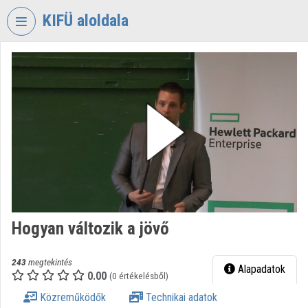
Fejléc kihagyása
Menü kihagyása
Tartalom kihagyása
KIFÜ aloldala
VIDEO
TORIUM
KORMÁNYZATI
INFORMATIKAI
FEJLESZTÉSI
ÜGYNÖKSÉG
Intézményi kezdőlap
Bejelentkezés
Hogyan változik a jövő
Intézményi felfedezés
Kategóriák
243
megtekintés
Alapadatok
0.00
(0 értékelésből)
Intézményi listák
Közreműködők
Technikai adatok