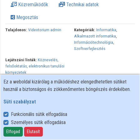
Közreműködők
Technikai adatok
Intézmények
Megosztás
Közreműködők
Tulajdonos:
Videotorium admin
Kategóriák:
Informatika
,
Alkalmazott informatika
,
Információtechnológia
,
Szoftverfejlesztés
Lejátszási listák:
Köznevelés,
felsőoktatás, elektronikus tanulási
környezetek
Ez a weboldal kizárólag a működéshez elengedhetetlen sütiket
Előadás az NIIF Intézet 2016-os Networkshop konferenciáján
használ a biztonságos és zökkenőmentes böngészés érdekében.
Süti szabályzat
Funkcionális sütik elfogadása
Személyes sütik elfogadása
Felhasználói szabályzat
Adatkezelési tájékoztató
Elfogad
Elutasít
Süti szabályzat