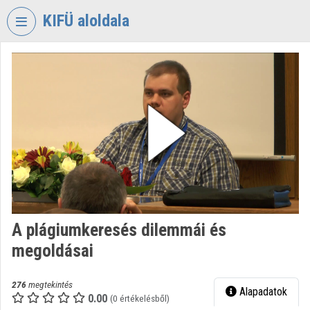
Fejléc kihagyása
Menü kihagyása
Tartalom kihagyása
KIFÜ aloldala
VIDEO
TORIUM
KORMÁNYZATI
INFORMATIKAI
FEJLESZTÉSI
ÜGYNÖKSÉG
Intézményi kezdőlap
Bejelentkezés
A plágiumkeresés dilemmái és
Intézményi felfedezés
megoldásai
Kategóriák
276
megtekintés
Alapadatok
Intézményi listák
0.00
(0 értékelésből)