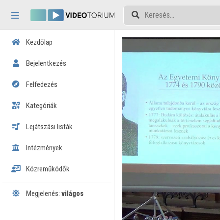
Fejléc kihagyása
Menü kihagyása
Tartalom kihagyása
Kezdőlap
Bejelentkezés
Felfedezés
Kategóriák
Lejátszási listák
Intézmények
Közreműködők
Megjelenés:
világos