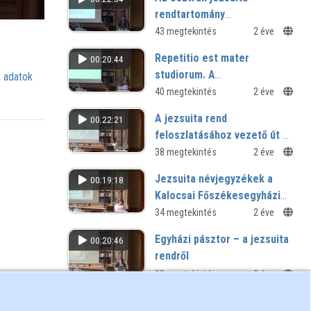
rendtartomány
magyarországi házai a
43 megtekintés
2 éve
feloszlatás előtti években
Repetitio est mater
00:20:44
studiorum. A
 adatok
repetensképzés elmélete és
40 megtekintés
2 éve
gyakorlata a 18. században
A jezsuita rend
00:22:21
feloszlatásához vezető út –
a Jézus Társasága és a
38 megtekintés
2 éve
gyarmatbirodalmak
Jezsuita névjegyzékek a
00:19:18
konfliktusai a 18. század
Kalocsai Főszékesegyházi
közepén
Könyvtár kézirattárában
34 megtekintés
2 éve
Egyházi pásztor – a jezsuita
00:20:46
rendről
38 megtekintés
2 éve
Exjezsuiták a
00:18:19