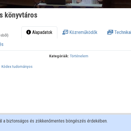
ós könyvtáros
Alapadatok
Közreműködők
Technikai
ésből)
és
Kategóriák:
Történelem
 – Kódex tudományos
nál a biztonságos és zökkenőmentes böngészés érdekében.