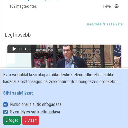
102 megtekintés
1 éve
...még több friss felvétel
Legfrissebb
00:31:03
Ez a weboldal kizárólag a működéshez elengedhetetlen sütiket
használ a biztonságos és zökkenőmentes böngészés érdekében.
Süti szabályzat
Funkcionális sütik elfogadása
Személyes sütik elfogadása
Adatgazdászat - új feladatkör a kutatástámogatásban
Elfogad
Elutasít
13 megtekintés
35 hete