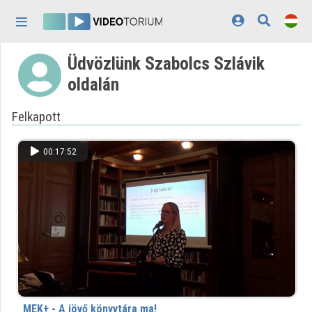
Fejléc kihagyása
Menü kihagyása
Tartalom kihagyása
Üdvözlünk Szabolcs Szlávik
Kezdőlap
oldalán
Bejelentkezés
Felkapott
Felfedezés
Kategóriák
00:17:52
Lejátszási listák
Intézmények
Közreműködők
Megjelenés:
világos
MEK+ - A jövő könyvtára ma!