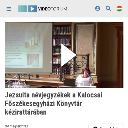
Fejléc kihagyása
Menü kihagyása
Tartalom kihagyása
Kezdőlap
Bejelentkezés
Felfedezés
Kategóriák
Lejátszási listák
Intézmények
Jezsuita névjegyzékek a Kalocsai
Közreműködők
Főszékesegyházi Könyvtár
kézirattárában
Megjelenés:
világos
34
megtekintés