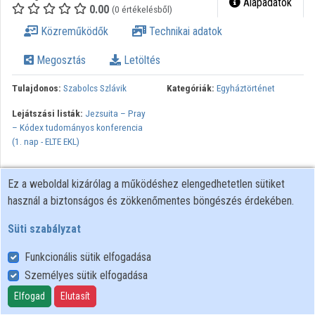
Alapadatok
0.00
(0 értékelésből)
Közreműködők
Technikai adatok
Megosztás
Letöltés
Tulajdonos:
Szabolcs Szlávik
Kategóriák:
Egyháztörténet
Lejátszási listák:
Jezsuita – Pray
– Kódex tudományos konferencia
(1. nap - ELTE EKL)
Ez a weboldal kizárólag a működéshez elengedhetetlen sütiket
használ a biztonságos és zökkenőmentes böngészés érdekében.
Süti szabályzat
Funkcionális sütik elfogadása
Személyes sütik elfogadása
Felhasználói szabályzat
Adatkezelési tájékoztató
Elfogad
Elutasít
Süti szabályzat