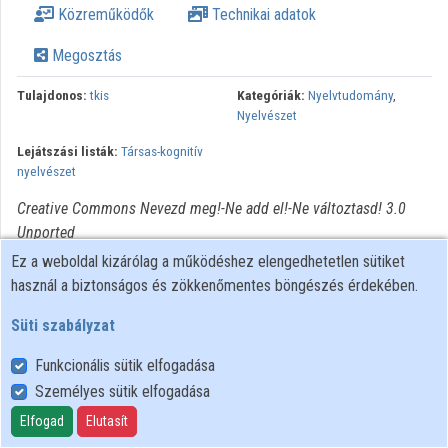
Közreműködők
Technikai adatok
Megosztás
Tulajdonos:
tkis
Kategóriák:
Nyelvtudomány
,
Nyelvészet
Lejátszási listák:
Társas-kognitív
nyelvészet
Creative Commons Nevezd meg!-Ne add el!-Ne változtasd! 3.0
Unported
Ez a weboldal kizárólag a működéshez elengedhetetlen sütiket
használ a biztonságos és zökkenőmentes böngészés érdekében.
Süti szabályzat
Funkcionális sütik elfogadása
Személyes sütik elfogadása
Felhasználói szabályzat
Adatkezelési tájékoztató
Elfogad
Elutasít
Süti szabályzat