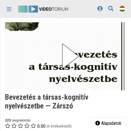
Fejléc kihagyása
Menü kihagyása
Tartalom kihagyása
Kezdőlap
Bejelentkezés
Felfedezés
Kategóriák
Lejátszási listák
Intézmények
Bevezetés a társas-kognitív
Közreműködők
nyelvészetbe — Zárszó
Megjelenés:
világos
325
megtekintés
Alapadatok
0.00
(0 értékelésből)