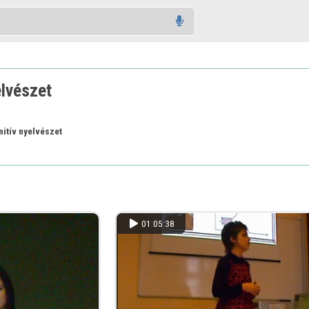
elvészet
itív nyelvészet
01:05:38