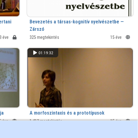
ertani
Bevezetés a társas-kognitív nyelvészetbe —
Zárszó
3 éve
325 megtekintés
15 éve
01:19:32
ja
A morfoszintaxis és a prototípusok
5 éve
1 413 megtekintés
15 éve