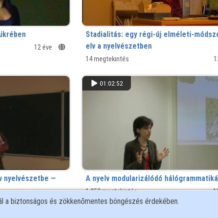
tükrében
Stadialitás: egy régi-új elméleti-módsz
elv a nyelvészetben
12 éve
14 megtekintés
1
01:02:52
v nyelvészetbe —
A nyelv modularizálódó hálógrammatiká
1 050 megtekintés
1
nál a biztonságos és zökkenőmentes böngészés érdekében.
15 éve