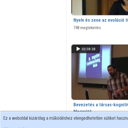
Nyelv és zene az evolúció 
748 megtekintés
00:08:38
Bevezetés a társas-kognití
Megnyitó
Ez a weboldal kizárólag a működéshez elengedhetetlen sütiket hasz
708 megtekintés