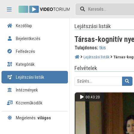
Fejléc kihagyása
Menü kihagyása
Tartalom kihagyása
Lejátszási listák
Kezdőlap
Társas-kognitív ny
Bejelentkezés
Tulajdonos:
tkis
Felfedezés
Lejátszási listák
Társas-kogn
Kategóriák
Felvételek
Lejátszási listák
Intézmények
00:43:20
Közreműködők
Megjelenés:
világos