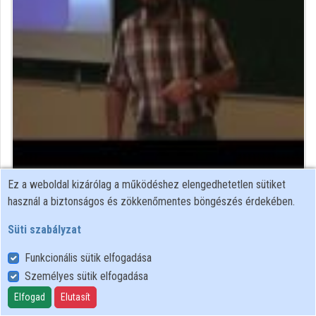
Ez a weboldal kizárólag a működéshez elengedhetetlen sütiket
egyetemi oktató
használ a biztonságos és zökkenőmentes böngészés érdekében.
Közreműködő felvételei
Süti szabályzat
Funkcionális sütik elfogadása
Névjegyek
Személyes sütik elfogadása
Névjegy
Elfogad
Elutasít