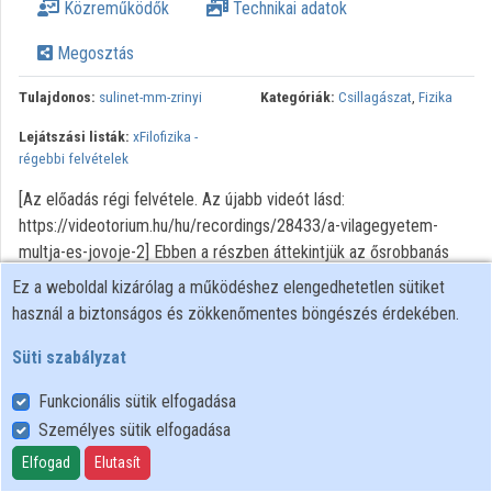
Közreműködők
Technikai adatok
Megosztás
Tulajdonos:
sulinet-mm-zrinyi
Kategóriák:
Csillagászat
,
Fizika
Lejátszási listák:
xFilofizika -
régebbi felvételek
[Az előadás régi felvétele. Az újabb videót lásd:
https://videotorium.hu/hu/recordings/28433/a-vilagegyetem-
multja-es-jovoje-2] Ebben a részben áttekintjük az ősrobbanás
elméletének felismeréséhez vezető lépéseket és az elmélet
Ez a weboldal kizárólag a működéshez elengedhetetlen sütiket
legfontosabb bizonyítékait. Megismerkedünk a Hubble-törvénnyel,
használ a biztonságos és zökkenőmentes böngészés érdekében.
melynek segítségével kiszámítjuk az ősrobbanás időpontját
Süti szabályzat
(Világegyetemünk korát). Képletek, levezetések, számítások
04:46 A galaxisok színképe (távolodási sebessége) 06:06 A
Funkcionális sütik elfogadása
Hubble-állandó 06:19 A Hubble-törvény (a galaxisok távolságának
Személyes sütik elfogadása
meghatározása) 09:32 A távolodás ideje (a Világegyetem kora)
13:25 A tágulás mértéke
Elfogad
Elutasít