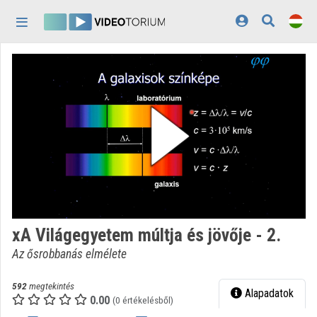
Fejléc kihagyása
Menü kihagyása
Tartalom kihagyása
Kezdőlap
Bejelentkezés
Felfedezés
Kategóriák
Lejátszási listák
Intézmények
xA Világegyetem múltja és jövője - 2.
Közreműködők
Az ősrobbanás elmélete
Megjelenés:
világos
592
megtekintés
Alapadatok
0.00
(0 értékelésből)