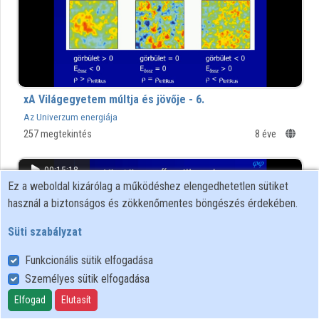
xA Világegyetem múltja és jövője - 6.
Az Univerzum energiája
257 megtekintés
8 éve
00:15:18
Ez a weboldal kizárólag a működéshez elengedhetetlen sütiket
használ a biztonságos és zökkenőmentes böngészés érdekében.
Süti szabályzat
Funkcionális sütik elfogadása
Személyes sütik elfogadása
Elfogad
Elutasít