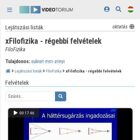
Fejléc kihagyása
Menü kihagyása
Tartalom kihagyása
Lejátszási listák
oktatás
Kezdőlap
xFilofizika - régebbi felvételek
Bejelentkezés
FiloFizika
Felfedezés
Tulajdonos:
sulinet-mm-zrinyi
Kategóriák
Lejátszási listák
FiloFizika
xFilofizika - régebbi felvételek
Lejátszási listák
Felvételek
Intézmények
Közreműködők
00:17:46
Megjelenés:
világos