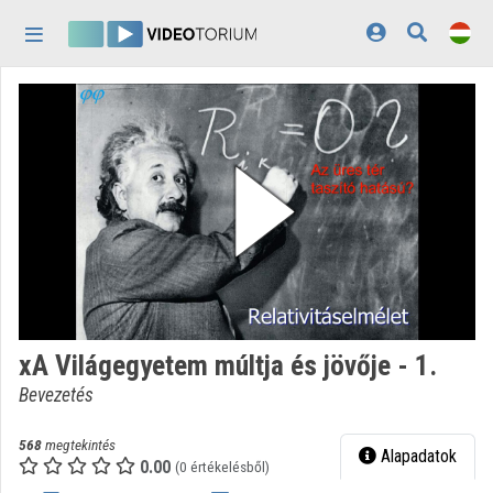
Fejléc kihagyása
Menü kihagyása
Tartalom kihagyása
Kezdőlap
Bejelentkezés
Felfedezés
Kategóriák
Lejátszási listák
Intézmények
xA Világegyetem múltja és jövője - 1.
Közreműködők
Bevezetés
Megjelenés:
világos
568
megtekintés
Alapadatok
0.00
(0 értékelésből)