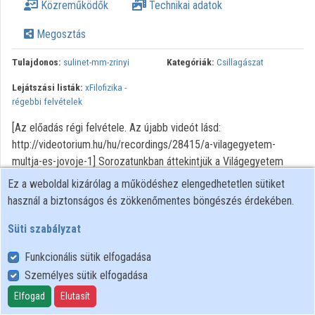
Közreműködők
Technikai adatok
Megosztás
Tulajdonos:
sulinet-mm-zrinyi
Kategóriák:
Csillagászat
Lejátszási listák:
xFilofizika -
régebbi felvételek
[Az előadás régi felvétele. Az újabb videót lásd:
http://videotorium.hu/hu/recordings/28415/a-vilagegyetem-
multja-es-jovoje-1] Sorozatunkban áttekintjük a Világegyetem
keletkezésére, fejlődésére, jövőjére vonatkozó ismereteket. A
Ez a weboldal kizárólag a működéshez elengedhetetlen sütiket
bevezetés megismertet a kozmológia és kozmogónia fogalmával,
használ a biztonságos és zökkenőmentes böngészés érdekében.
áttekinti a Világegyetem véges vagy végtelen voltának kérdését.
Süti szabályzat
Röviden kitérünk a sima (nem görbült), pozitív, illetve negatív
görbületű terek tulajdonságaira, a görbült téridőre.
Funkcionális sütik elfogadása
Személyes sütik elfogadása
Felhasználói szabályzat
Elfogad
Elutasít
Adatkezelési tájékoztató
Süti szabályzat