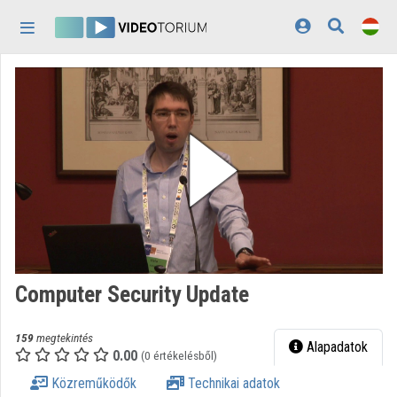
Fejléc kihagyása
Menü kihagyása
Tartalom kihagyása
Kezdőlap
Bejelentkezés
Felfedezés
Kategóriák
Lejátszási listák
Intézmények
Computer Security Update
Közreműködők
159
megtekintés
Megjelenés:
világos
Alapadatok
0.00
(0 értékelésből)
Közreműködők
Technikai adatok