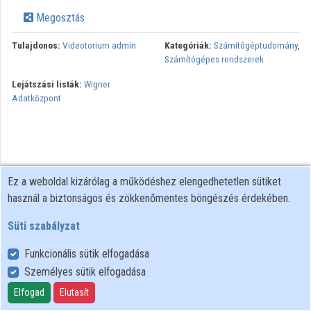
Megosztás
Tulajdonos:
Videotorium admin
Kategóriák:
Számítógéptudomány
,
Számítógépes rendszerek
Lejátszási listák:
Wigner
Adatközpont
Ez a weboldal kizárólag a működéshez elengedhetetlen sütiket
használ a biztonságos és zökkenőmentes böngészés érdekében.
Süti szabályzat
Funkcionális sütik elfogadása
Személyes sütik elfogadása
Felhasználói szabályzat
Adatkezelési tájékoztató
Elfogad
Elutasít
Süti szabályzat