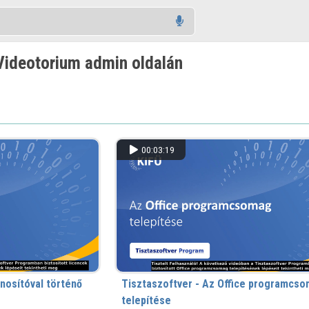
Videotorium admin oldalán
00:03:19
nosítóval történő
Tisztaszoftver - Az Office programcs
telepítése