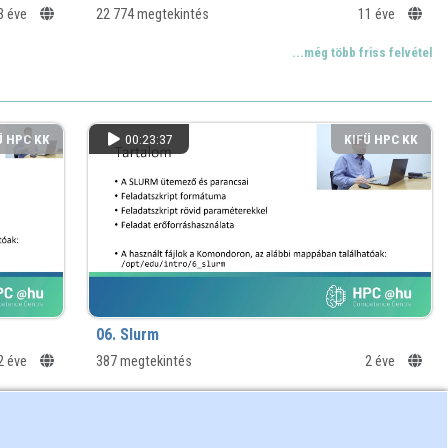
3 éve
22 774 megtekintés
11 éve
...még több friss felvétel
Ü HPC KK
00:23:37
KIFÜ HPC KK
06. Slurm
2 éve
387 megtekintés
2 éve
...még több friss felvétel