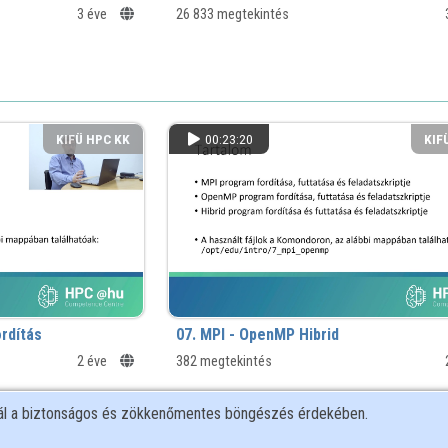
3 éve
26 833 megtekintés
KIFÜ HPC KK
00:23:20
KIF
rdítás
07. MPI - OpenMP Hibrid
2 éve
382 megtekintés
nál a biztonságos és zökkenőmentes böngészés érdekében.