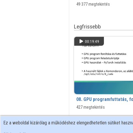
49 377 megtekintés
Legfrissebb
00:19:49
08. GPU programfuttatás, fo
427 megtekintés
Ez a weboldal kizárólag a működéshez elengedhetetlen sütiket hasz