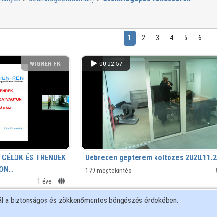
1
2
3
4
5
6
WIGNER FK
00:02:57
, CÉLOK ÉS TRENDEK
Debrecen gépterem költözés 2020.11.2
ON
179 megtekintés
1 éve
nál a biztonságos és zökkenőmentes böngészés érdekében.
MTA
00:09:52