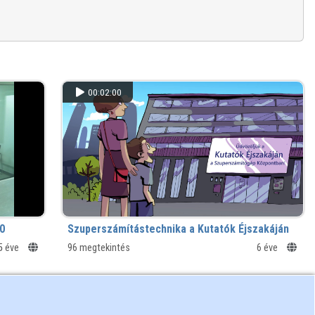
00:02:00
0
Szuperszámítástechnika a Kutatók Éjszakáján
5 éve
96 megtekintés
6 éve
KIFÜ
01:41:36
KIFÜ