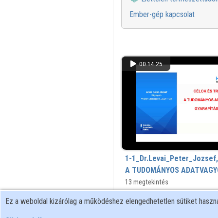
Ember-gép kapcsolat
00:14:25
1-1_Dr.Levai_Peter_Jozsef
A TUDOMÁNYOS ADATVAGY
GYARAPÍTÁSÁBAN.mp4
13 megtekintés
Ez a weboldal kizárólag a működéshez elengedhetetlen sütiket hasz
00:17:22