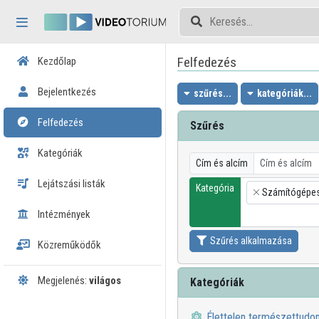
Fejléc kihagyása
Menü kihagyása
Tartalom kihagyása
Felfedezés
Kezdőlap
Bejelentkezés
szűrés...
kategóriák...
Felfedezés
Szűrés
Kategóriák
Cím és alcím
Lejátszási listák
Kategória
Számítógépes
×
Intézmények
Szűrés alkalmazása
Közreműködők
Megjelenés:
világos
Kategóriák
Élettelen természettud