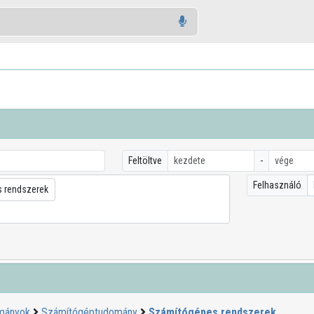
Feltöltve
-
Felhasználó
 rendszerek
ományok
Számítógéptudomány
Számítógépes rendszerek