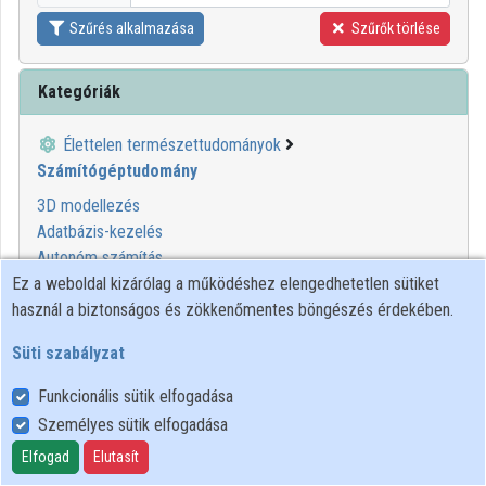
Szűrés alkalmazása
Szűrők törlése
Kategóriák
Élettelen természettudományok
Számítógéptudomány
3D modellezés
Adatbázis-kezelés
Autonóm számítás
Digitális rendszerek
Ez a weboldal kizárólag a működéshez elengedhetetlen sütiket
Informatika
használ a biztonságos és zökkenőmentes böngészés érdekében.
Kibernetika
Süti szabályzat
Modellező eszközök
Programozás
Funkcionális sütik elfogadása
Rendszertervezés
Személyes sütik elfogadása
Számítógép-architektúra
Elfogad
Elutasít
Számítógépes hardver