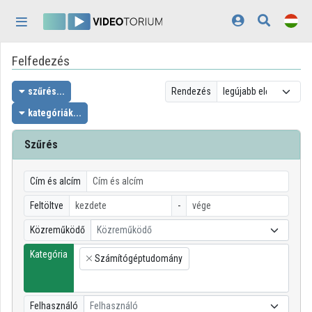
Fejléc kihagyása
Menü kihagyása
Tartalom kihagyása
Felfedezés
Kezdőlap
Bejelentkezés
szűrés...
Rendezés
kategóriák...
Felfedezés
Szűrés
Kategóriák
Lejátszási listák
Cím és alcím
Feltöltve
-
Intézmények
Közreműködő
Közreműködő
Közreműködők
Kategória
Számítógéptudomány
×
Megjelenés:
világos
Felhasználó
Felhasználó