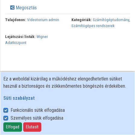
Megosztás
Tulajdonos:
Videotorium admin
Kategóriák:
Számítógéptudomány
,
Számítógépes rendszerek
Lejátszási listák:
Wigner
Adatközpont
Ez a weboldal kizárólag a működéshez elengedhetetlen sütiket
használ a biztonságos és zökkenőmentes böngészés érdekében.
Süti szabályzat
Funkcionális sütik elfogadása
Személyes sütik elfogadása
Felhasználói szabályzat
Adatkezelési tájékoztató
Elfogad
Elutasít
Süti szabályzat