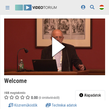
Fejléc kihagyása
Menü kihagyása
Tartalom kihagyása
Kezdőlap
Bejelentkezés
Felfedezés
Kategóriák
Lejátszási listák
Intézmények
Welcome
Közreműködők
155
megtekintés
Megjelenés:
világos
Alapadatok
0.00
(0 értékelésből)
Közreműködők
Technikai adatok