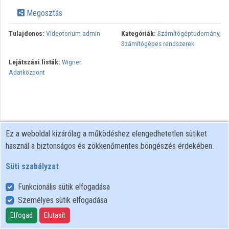
Megosztás
Tulajdonos:
Videotorium admin
Kategóriák:
Számítógéptudomány
,
Számítógépes rendszerek
Lejátszási listák:
Wigner
Adatközpont
Ez a weboldal kizárólag a működéshez elengedhetetlen sütiket
használ a biztonságos és zökkenőmentes böngészés érdekében.
Süti szabályzat
Funkcionális sütik elfogadása
Személyes sütik elfogadása
Felhasználói szabályzat
Adatkezelési tájékoztató
Elfogad
Elutasít
Süti szabályzat