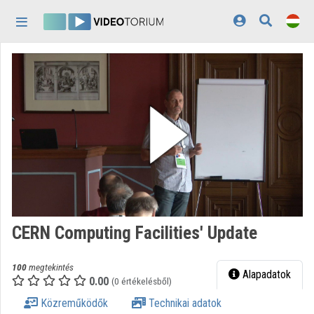
Fejléc kihagyása
Menü kihagyása
Tartalom kihagyása
Kezdőlap
Bejelentkezés
Felfedezés
Kategóriák
Lejátszási listák
Intézmények
CERN Computing Facilities' Update
Közreműködők
100
megtekintés
Megjelenés:
világos
Alapadatok
0.00
(0 értékelésből)
Közreműködők
Technikai adatok