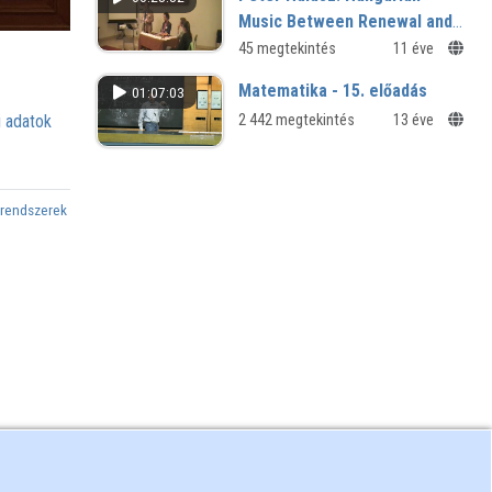
Music Between Renewal and
National Tradition
45 megtekintés
11 éve
Matematika - 15. előadás
01:07:03
 adatok
2 442 megtekintés
13 éve
rendszerek