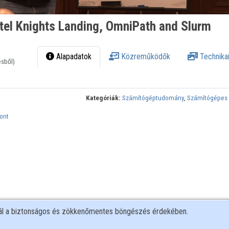
ntel Knights Landing, OmniPath and Slurm
Alapadatok
Közreműködők
Technikai
ésből)
Kategóriák:
Számítógéptudomány
,
Számítógépes 
ont
nál a biztonságos és zökkenőmentes böngészés érdekében.