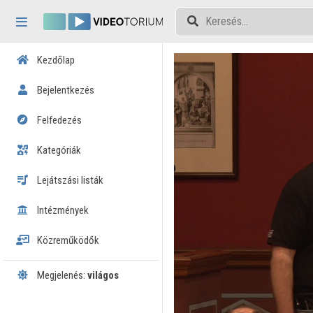
Fejléc kihagyása
Menü kihagyása
Tartalom kihagyása
Kezdőlap
Bejelentkezés
Felfedezés
Kategóriák
Lejátszási listák
Intézmények
Közreműködők
Megjelenés:
világos