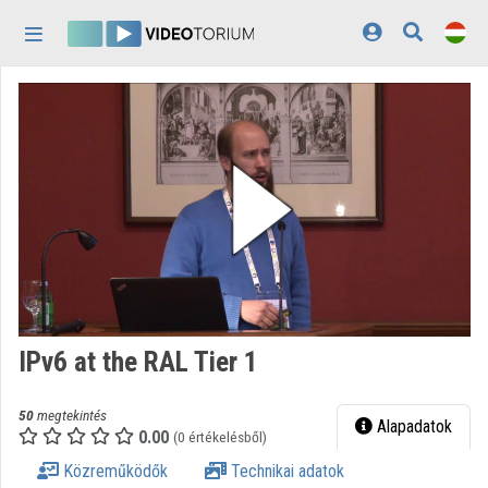
Fejléc kihagyása
Menü kihagyása
Tartalom kihagyása
Kezdőlap
Bejelentkezés
Felfedezés
Kategóriák
Lejátszási listák
Intézmények
IPv6 at the RAL Tier 1
Közreműködők
50
megtekintés
Megjelenés:
világos
Alapadatok
0.00
(0 értékelésből)
Közreműködők
Technikai adatok