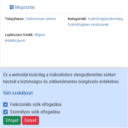
Megosztás
Tulajdonos:
Videotorium admin
Kategóriák:
Számítógéptudomány
,
Számítógépes rendszerek
Lejátszási listák:
Wigner
Adatközpont
Ez a weboldal kizárólag a működéshez elengedhetetlen sütiket
használ a biztonságos és zökkenőmentes böngészés érdekében.
Süti szabályzat
Funkcionális sütik elfogadása
Személyes sütik elfogadása
Felhasználói szabályzat
Adatkezelési tájékoztató
Elfogad
Elutasít
Süti szabályzat