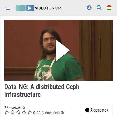
Fejléc kihagyása
Menü kihagyása
Tartalom kihagyása
Kezdőlap
Bejelentkezés
Felfedezés
Kategóriák
Lejátszási listák
Intézmények
Data-NG: A distributed Ceph
Közreműködők
infrastructure
Megjelenés:
világos
71
megtekintés
Alapadatok
0.00
(0 értékelésből)