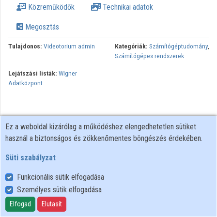
Közreműködők
Technikai adatok
Megosztás
Tulajdonos:
Videotorium admin
Kategóriák:
Számítógéptudomány
,
Számítógépes rendszerek
Lejátszási listák:
Wigner
Adatközpont
Ez a weboldal kizárólag a működéshez elengedhetetlen sütiket
használ a biztonságos és zökkenőmentes böngészés érdekében.
Süti szabályzat
Funkcionális sütik elfogadása
Személyes sütik elfogadása
Felhasználói szabályzat
Adatkezelési tájékoztató
Elfogad
Elutasít
Süti szabályzat