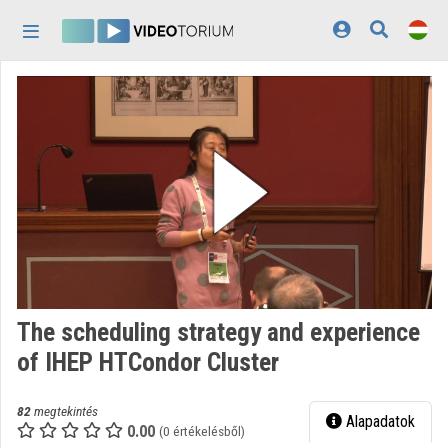
Fejléc kihagyása
Menü kihagyása
Tartalom kihagyása
Kezdőlap
Bejelentkezés
Felfedezés
Kategóriák
Lejátszási listák
Intézmények
The scheduling strategy and experience
Közreműködők
of IHEP HTCondor Cluster
Megjelenés:
világos
82
megtekintés
Alapadatok
0.00
(0 értékelésből)