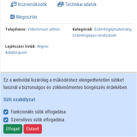
Közreműködők
Technikai adatok
Megosztás
Tulajdonos:
Videotorium admin
Kategóriák:
Számítógéptudomány
,
Számítógépes rendszerek
Lejátszási listák:
Wigner
Adatközpont
Ez a weboldal kizárólag a működéshez elengedhetetlen sütiket
használ a biztonságos és zökkenőmentes böngészés érdekében.
Süti szabályzat
Funkcionális sütik elfogadása
Személyes sütik elfogadása
Felhasználói szabályzat
Adatkezelési tájékoztató
Elfogad
Elutasít
Süti szabályzat