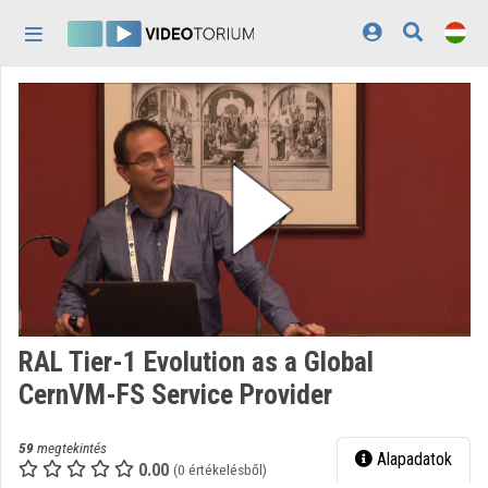
Fejléc kihagyása
Menü kihagyása
Tartalom kihagyása
Kezdőlap
Bejelentkezés
Felfedezés
Kategóriák
Lejátszási listák
Intézmények
RAL Tier-1 Evolution as a Global
Közreműködők
CernVM-FS Service Provider
Megjelenés:
világos
59
megtekintés
Alapadatok
0.00
(0 értékelésből)