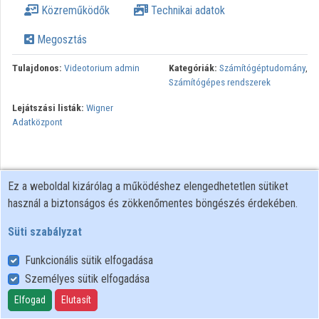
Közreműködők
Technikai adatok
Megosztás
Tulajdonos:
Videotorium admin
Kategóriák:
Számítógéptudomány
,
Számítógépes rendszerek
Lejátszási listák:
Wigner
Adatközpont
Ez a weboldal kizárólag a működéshez elengedhetetlen sütiket
használ a biztonságos és zökkenőmentes böngészés érdekében.
Süti szabályzat
Funkcionális sütik elfogadása
Személyes sütik elfogadása
Felhasználói szabályzat
Adatkezelési tájékoztató
Elfogad
Elutasít
Süti szabályzat