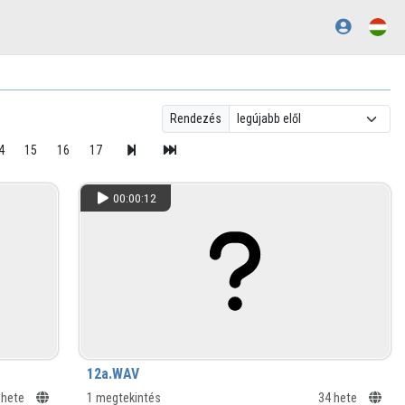
Rendezés
4
15
16
17
00:00:12
12a.WAV
 hete
1 megtekintés
34 hete