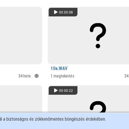
00:00:08
10a.WAV
34 hete
1 megtekintés
34
00:00:22
nál a biztonságos és zökkenőmentes böngészés érdekében.