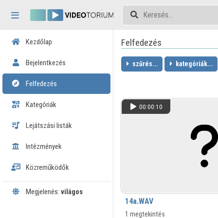
Fejléc kihagyása
Menü kihagyása
Tartalom kihagyása
Felfedezés
Kezdőlap
Bejelentkezés
szűrés...
kategóriák...
Felfedezés
Kategóriák
00:00:10
Lejátszási listák
Intézmények
Közreműködők
Megjelenés:
világos
14a.WAV
1 megtekintés