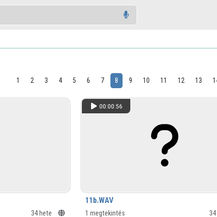
1
2
3
4
5
6
7
8
9
10
11
12
13
1
00:00:56
11b.WAV
34 hete
1 megtekintés
34