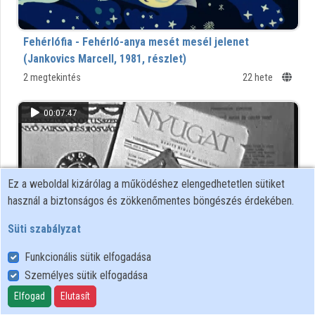
Fehérlófia - Fehérló-anya mesét mesél jelenet
(Jankovics Marcell, 1981, részlet)
2 megtekintés
22 hete
00:07:47
Ez a weboldal kizárólag a működéshez elengedhetetlen sütiket
használ a biztonságos és zökkenőmentes böngészés érdekében.
Süti szabályzat
Funkcionális sütik elfogadása
10. Pen Club Kassák L. Tamási Á.mp4
Személyes sütik elfogadása
1 megtekintés
22 hete
Elfogad
Elutasít