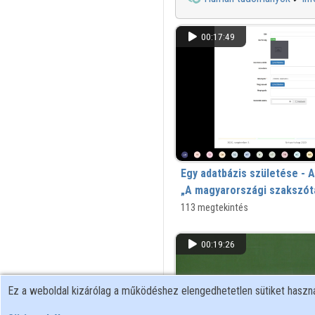
00:17:49
Egy adatbázis születése - A
„A magyarországi szakszótá
bibliográfiája” adatbázis b
113 megtekintés
00:19:26
Ez a weboldal kizárólag a működéshez elengedhetetlen sütiket hasz