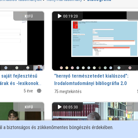
KIFÜ
00:19:20
 saját fejlesztésű
"hernyó természetedet kialúszod":
rak és -lexikonok
Irodalomtudományi bibliográfia 2.0
emutatása
5 éve
75 megtekintés
KIFÜ
00:05:30
nál a biztonságos és zökkenőmentes böngészés érdekében.