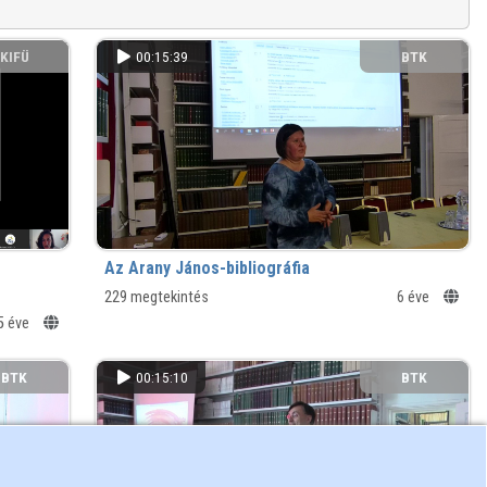
KIFÜ
00:15:39
BTK
Az Arany János-bibliográfia
229 megtekintés
6 éve
5 éve
BTK
00:15:10
BTK