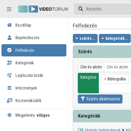
Fejléc kihagyása
Menü kihagyása
Tartalom kihagyása
Felfedezés
Kezdőlap
Bejelentkezés
szűrés...
kategóriák...
Felfedezés
Szűrés
Kategóriák
Cím és alcím
Lejátszási listák
Kategória
Bibliográfia
×
Intézmények
Szűrés alkalmazása
Közreműködők
Megjelenés:
világos
Kategóriák
Humán tudományok
In