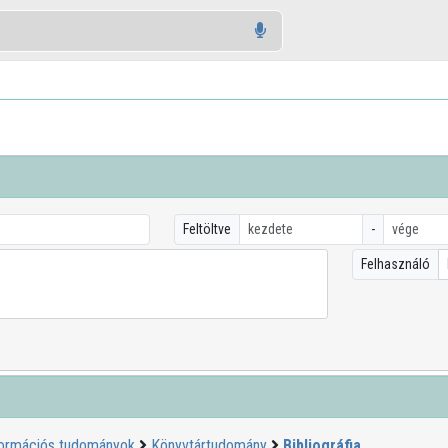
Feltöltve
-
Felhasználó
formációs tudományok
Könyvtártudomány
Bibliográfia