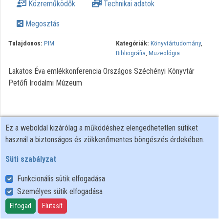
Közreműködők
Technikai adatok
Megosztás
Tulajdonos:
PIM
Kategóriák:
Könyvtártudomány
,
Bibliográfia
,
Muzeológia
Lakatos Éva emlékkonferencia Országos Széchényi Könyvtár
Petőfi Irodalmi Múzeum
Ez a weboldal kizárólag a működéshez elengedhetetlen sütiket
használ a biztonságos és zökkenőmentes böngészés érdekében.
Süti szabályzat
Funkcionális sütik elfogadása
Személyes sütik elfogadása
Felhasználói szabályzat
Adatkezelési tájékoztató
Elfogad
Elutasít
Süti szabályzat