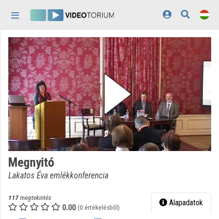
Fejléc kihagyása
Menü kihagyása
Tartalom kihagyása
Kezdőlap
Bejelentkezés
Felfedezés
Kategóriák
Lejátszási listák
Intézmények
Megnyitó
Közreműködők
Lakatos Éva emlékkonferencia
Megjelenés:
világos
117
megtekintés
Alapadatok
0.00
(0 értékelésből)