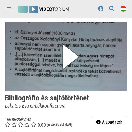
Fejléc kihagyása
Menü kihagyása
Tartalom kihagyása
Kezdőlap
Bejelentkezés
Felfedezés
Kategóriák
Lejátszási listák
Intézmények
Bibliográfia és sajtótörténet
Közreműködők
Lakatos Éva emlékkonferencia
Megjelenés:
világos
166
megtekintés
Alapadatok
0.00
(0 értékelésből)