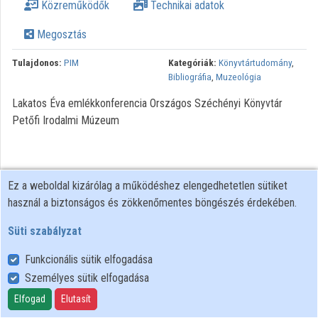
Közreműködők
Technikai adatok
Megosztás
Tulajdonos:
PIM
Kategóriák:
Könyvtártudomány
,
Bibliográfia
,
Muzeológia
Lakatos Éva emlékkonferencia Országos Széchényi Könyvtár
Petőfi Irodalmi Múzeum
Ez a weboldal kizárólag a működéshez elengedhetetlen sütiket
használ a biztonságos és zökkenőmentes böngészés érdekében.
Süti szabályzat
Funkcionális sütik elfogadása
Személyes sütik elfogadása
Felhasználói szabályzat
Adatkezelési tájékoztató
Elfogad
Elutasít
Süti szabályzat