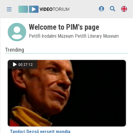
Skip header
Skip menu
Skip content
Welcome to PIM's page
Home
Petőfi Irodalmi Múzeum Petőfi Literary Museum
Log In
Trending
Discovery
Categories
00:27:12
Playlists
Organizations
Contributors
Appearance:
light
Tandori Dezső verseit mondja