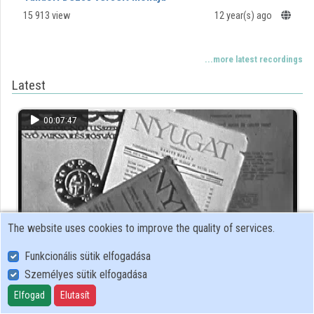
15 913 view
12 year(s) ago
...more latest recordings
Latest
00:07:47
The website uses cookies to improve the quality of services.
Funkcionális sütik elfogadása
Személyes sütik elfogadása
10. Pen Club Kassák L. Tamási Á.mp4
Elfogad
Elutasít
1 view
22 week(s) ago