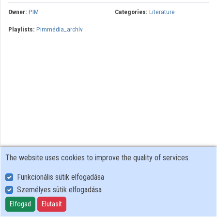
Owner:
PIM
Categories:
Literature
Playlists:
Pimmédia_archív
The website uses cookies to improve the quality of services.
Funkcionális sütik elfogadása
Személyes sütik elfogadása
User Policy
Adatkezelési tájékoztató (en)
Elfogad
Elutasít
Cookie Policy