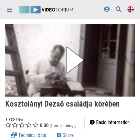
Skip header
Skip menu
Skip content
Home
Log In
Discovery
Categories
Playlists
Organizations
Kosztolányi Dezső családja körében
Contributors
1 925
view
Appearance:
light
Basic information
0.00
(from 0 ratings)
Technical data
Share