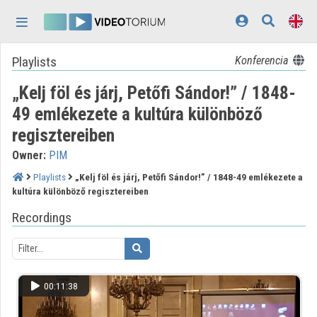
Skip header
Skip menu
Skip content
Playlists
Konferencia
Home
„Kelj föl és járj, Petőfi Sándor!” / 1848-
Log In
49 emlékezete a kultúra különböző
Discovery
regisztereiben
Categories
Owner:
PIM
Playlists
„Kelj föl és járj, Petőfi Sándor!” / 1848-49 emlékezete a
Playlists
kultúra különböző regisztereiben
Organizations
Recordings
Contributors
Appearance:
light
00:11:38