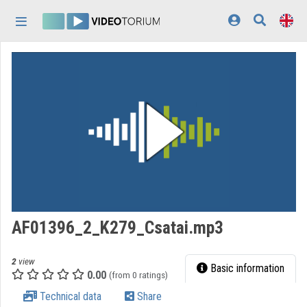
Skip header
Skip menu
Skip content
Home
Log In
Discovery
Categories
Playlists
Organizations
AF01396_2_K279_Csatai.mp3
Contributors
2
view
Appearance:
light
Basic information
0.00
(from 0 ratings)
Technical data
Share