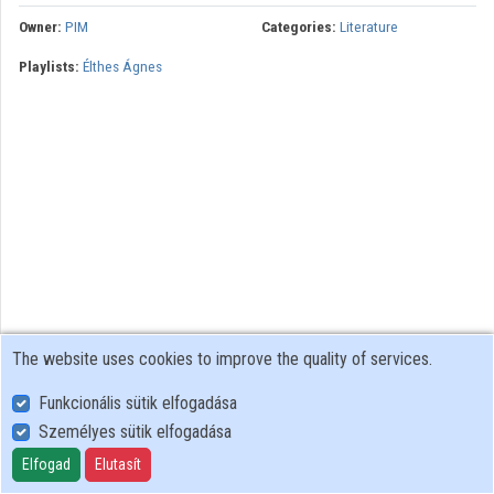
Owner:
PIM
Categories:
Literature
Playlists:
Élthes Ágnes
The website uses cookies to improve the quality of services.
Funkcionális sütik elfogadása
Személyes sütik elfogadása
User Policy
Adatkezelési tájékoztató (en)
Elfogad
Elutasít
Cookie Policy