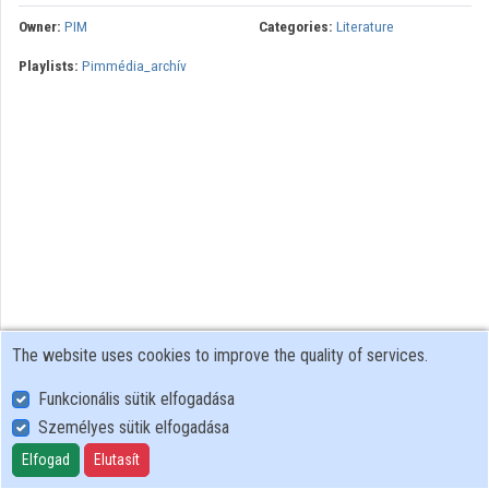
Owner:
PIM
Categories:
Literature
Playlists:
Pimmédia_archív
The website uses cookies to improve the quality of services.
Funkcionális sütik elfogadása
Személyes sütik elfogadása
User Policy
Adatkezelési tájékoztató (en)
Elfogad
Elutasít
Cookie Policy