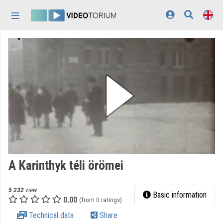
Skip header
Skip menu
Skip content
Home
Log In
Discovery
Categories
Playlists
Organizations
A Karinthyk téli örömei
Contributors
5 232
view
Appearance:
light
Basic information
0.00
(from 0 ratings)
Technical data
Share