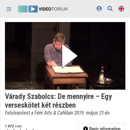
Skip header
Skip menu
Skip content
Home
Log In
Discovery
Categories
Playlists
Organizations
Várady Szabolcs: De mennyire – Egy
Contributors
verseskötet két részben
Appearance:
light
Felolvasóest a Fém Arts & Caféban 2019. május 21-én
1 872
view
Basic information