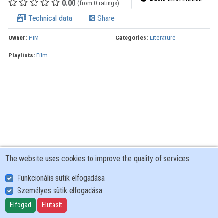
0.00
(from 0 ratings)
Technical data
Share
Owner:
PIM
Categories:
Literature
Playlists:
Film
The website uses cookies to improve the quality of services.
Funkcionális sütik elfogadása
Személyes sütik elfogadása
User Policy
Adatkezelési tájékoztató (en)
Elfogad
Elutasít
Cookie Policy