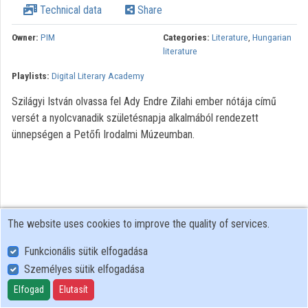
Technical data
Share
Owner:
PIM
Categories:
Literature
,
Hungarian
literature
Playlists:
Digital Literary Academy
Szilágyi István olvassa fel Ady Endre Zilahi ember nótája című
versét a nyolcvanadik születésnapja alkalmából rendezett
ünnepségen a Petőfi Irodalmi Múzeumban.
The website uses cookies to improve the quality of services.
Funkcionális sütik elfogadása
Személyes sütik elfogadása
User Policy
Adatkezelési tájékoztató (en)
Elfogad
Elutasít
Cookie Policy