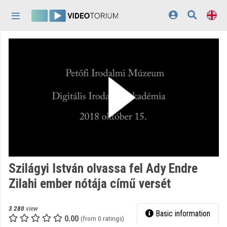
Skip header
Skip menu
Skip content
Home
Log In
Discovery
Categories
Playlists
Organizations
Szilágyi István olvassa fel Ady Endre
Contributors
Zilahi ember nótája című versét
Appearance:
light
3 280
view
Basic information
0.00
(from 0 ratings)