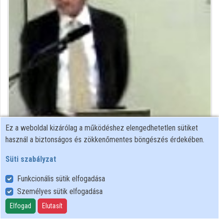
Közreműködők
Ez a weboldal kizárólag a működéshez elengedhetetlen sütiket
Közreműködő felvételei
használ a biztonságos és zökkenőmentes böngészés érdekében.
Süti szabályzat
Névjegyek
Funkcionális sütik elfogadása
Névjegy
Személyes sütik elfogadása
Elfogad
Elutasít
Joint Institute for Nuclear Research