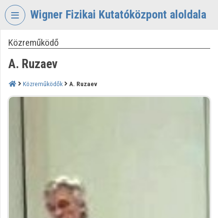
Fejléc kihagyása
Menü kihagyása
Tartalom kihagyása
Wigner Fizikai Kutatóközpont aloldala
Közreműködő
VIDEO
TORIUM
A. Ruzaev
WIGNER
FIZIKAI
Közreműködők
A. Ruzaev
KUTATÓKÖZPONT
Intézményi kezdőlap
Bejelentkezés
Intézményi felfedezés
Kategóriák
Intézményi listák
Intézmények