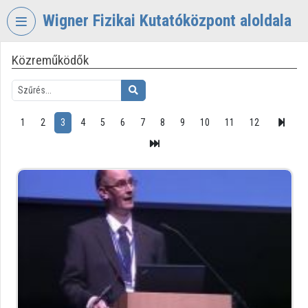
Fejléc kihagyása
Menü kihagyása
Tartalom kihagyása
Wigner Fizikai Kutatóközpont aloldala
Közreműködők
VIDEO
TORIUM
WIGNER
FIZIKAI
1
2
3
4
5
6
7
8
9
10
11
12
KUTATÓKÖZPONT
Intézményi kezdőlap
Bejelentkezés
Intézményi felfedezés
Kategóriák
Intézményi listák
Intézmények