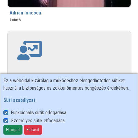
Közreműködők
Adrian Ionescu
kutató
Ez a weboldal kizárólag a működéshez elengedhetetlen sütiket
használ a biztonságos és zökkenőmentes böngészés érdekében.
Süti szabályzat
Adrian Sinfield
Funkcionális sütik elfogadása
Személyes sütik elfogadása
Elfogad
Elutasít