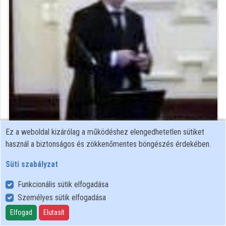
Közreműködők
Ez a weboldal kizárólag a működéshez elengedhetetlen sütiket
Közreműködő felvételei
használ a biztonságos és zökkenőmentes böngészés érdekében.
Süti szabályzat
Névjegyek
Funkcionális sütik elfogadása
Névjegy
Személyes sütik elfogadása
Elfogad
Elutasít
JINR Flerov Laboratory of Nuclear Reactions