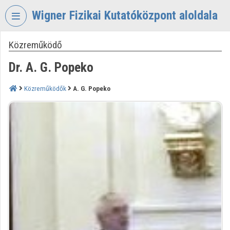
Fejléc kihagyása
Menü kihagyása
Tartalom kihagyása
Wigner Fizikai Kutatóközpont aloldala
Közreműködő
VIDEO
TORIUM
Dr. A. G. Popeko
WIGNER
FIZIKAI
Közreműködők
A. G. Popeko
KUTATÓKÖZPONT
Intézményi kezdőlap
Bejelentkezés
Intézményi felfedezés
Kategóriák
Intézményi listák
Intézmények