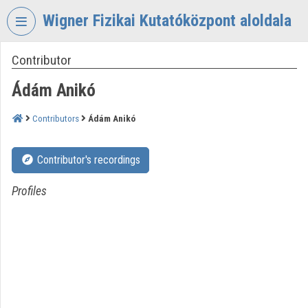
Skip header
Skip menu
Skip content
Wigner Fizikai Kutatóközpont aloldala
Contributor
VIDEO
TORIUM
Ádám Anikó
WIGNER
FIZIKAI
Contributors
Ádám Anikó
KUTATÓKÖZPONT
Organization home
Contributor's recordings
Log In
Profiles
Organization discovery
Categories
Organization playlists
Organizations