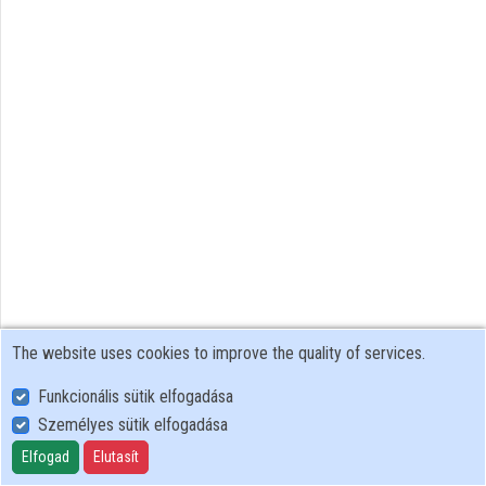
Contributors
The website uses cookies to improve the quality of services.
Funkcionális sütik elfogadása
Személyes sütik elfogadása
User Policy
Adatkezelési tájékoztató (en)
Elfogad
Elutasít
Cookie Policy