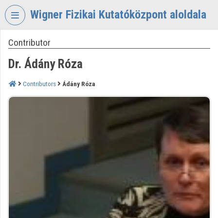
Skip header
Skip menu
Skip content
Wigner Fizikai Kutatóközpont aloldala
Contributor
VIDEO
TORIUM
Dr. Ádány Róza
WIGNER
FIZIKAI
Contributors
Ádány Róza
KUTATÓKÖZPONT
Organization home
Log In
Organization discovery
Categories
Organization playlists
Organizations