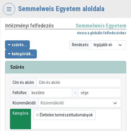
Fejléc kihagyása
Menü kihagyása
Tartalom kihagyása
Semmelweis Egyetem aloldala
Intézményi felfedezés
Semmelweis Egyetem
VIDEO
TORIUM
vissza a globális felfedezéshez
SEMMELWEIS
szűrés...
Rendezés
EGYETEM
kategóriák...
Intézményi kezdőlap
Szűrés
Bejelentkezés
Cím és alcím
Intézményi felfedezés
Feltöltve
-
Kategóriák
Közreműködő
Közreműködő
Intézményi listák
Kategória
Élettelen természettudományok
×
Intézmények