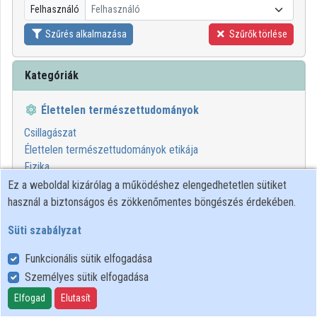
Felhasználó
Felhasználó
Közreműködők
Szűrés alkalmazása
Szűrők törlése
Kategóriák
Élettelen természettudományok
Csillagászat
Élettelen természettudományok etikája
Fizika
Kémia
Ez a weboldal kizárólag a működéshez elengedhetetlen sütiket
Matematika
használ a biztonságos és zökkenőmentes böngészés érdekében.
Számítógéptudomány
Süti szabályzat
00:43:56
SEMMELWEIS
Funkcionális sütik elfogadása
Személyes sütik elfogadása
Elfogad
Elutasít