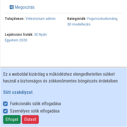
Közreműködők
Megosztás
Tulajdonos:
Videotorium admin
Kategóriák:
Fogorvostudomány
,
3D modellezés
Lejátszási listák:
SE Nyári
Egyetem 2020
Ez a weboldal kizárólag a működéshez elengedhetetlen sütiket
használ a biztonságos és zökkenőmentes böngészés érdekében.
Süti szabályzat
Funkcionális sütik elfogadása
Személyes sütik elfogadása
Felhasználói szabályzat
Adatkezelési tájékoztató
Elfogad
Elutasít
Süti szabályzat