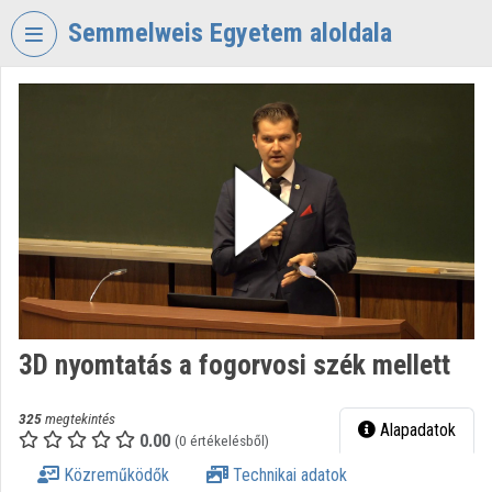
Fejléc kihagyása
Menü kihagyása
Tartalom kihagyása
Semmelweis Egyetem aloldala
VIDEO
TORIUM
SEMMELWEIS
EGYETEM
Intézményi kezdőlap
Bejelentkezés
Intézményi felfedezés
3D nyomtatás a fogorvosi szék mellett
Kategóriák
Intézményi listák
325
megtekintés
Alapadatok
0.00
(0 értékelésből)
Intézmények
Közreműködők
Technikai adatok