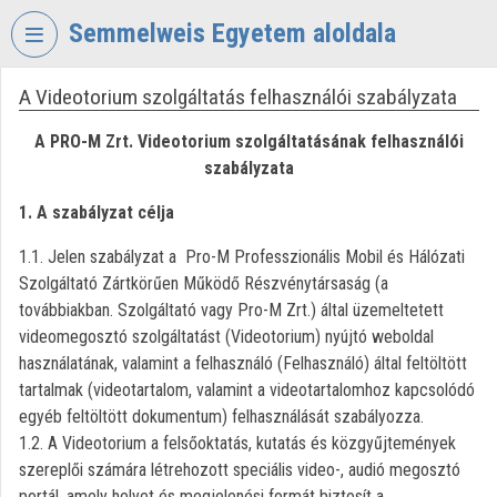
Fejléc kihagyása
Menü kihagyása
Tartalom kihagyása
Semmelweis Egyetem aloldala
A Videotorium szolgáltatás felhasználói szabályzata
VIDEO
TORIUM
A PRO-M Zrt. Videotorium szolgáltatásának felhasználói
SEMMELWEIS
szabályzata
EGYETEM
1. A szabályzat célja
Intézményi kezdőlap
1.1. Jelen szabályzat a Pro-M Professzionális Mobil és Hálózati
Bejelentkezés
Szolgáltató Zártkörűen Működő Részvénytársaság (a
továbbiakban. Szolgáltató vagy Pro-M Zrt.) által üzemeltetett
Intézményi felfedezés
videomegosztó szolgáltatást (Videotorium) nyújtó weboldal
használatának, valamint a felhasználó (Felhasználó) által feltöltött
Kategóriák
tartalmak (videotartalom, valamint a videotartalomhoz kapcsolódó
egyéb feltöltött dokumentum) felhasználását szabályozza.
Intézményi listák
1.2. A Videotorium a felsőoktatás, kutatás és közgyűjtemények
szereplői számára létrehozott speciális video-, audió megosztó
Intézmények
portál, amely helyet és megjelenési formát biztosít a