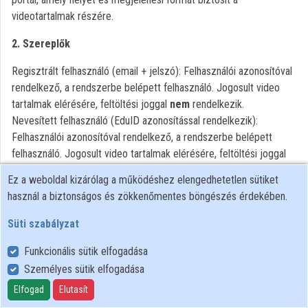
Közreműködők
videotartalmak részére.
2. Szereplők
Regisztrált felhasználó (email + jelszó): Felhasználói azonosítóval
rendelkező, a rendszerbe belépett felhasználó. Jogosult video
tartalmak elérésére, feltöltési joggal
nem
rendelkezik.
Nevesített felhasználó (EduID azonosítással rendelkezik):
Felhasználói azonosítóval rendelkező, a rendszerbe belépett
felhasználó. Jogosult video tartalmak elérésére, feltöltési joggal
rendelkezik.
Ez a weboldal kizárólag a működéshez elengedhetetlen sütiket
Vendég látogató: Felhasználói azonosítóval nem rendelkező
használ a biztonságos és zökkenőmentes böngészés érdekében.
személy. Csak a publikus tartalmak elérésére jogosult, feltöltési
joga nincs.
Süti szabályzat
(a továbbiakban az előző három kategória együttesen vagy külön-
Funkcionális sütik elfogadása
külön: Felhasználó)
Harmadik fél: Olyan személy, aki a feltöltött felvételen szerepel,
Személyes sütik elfogadása
vagy valamely jogát (pl.: szerzői jog, személyiségi jogok,
Elfogad
Elutasít
szomszédos jogok) érinti a feltöltött tartalom, vagy a Regisztrált