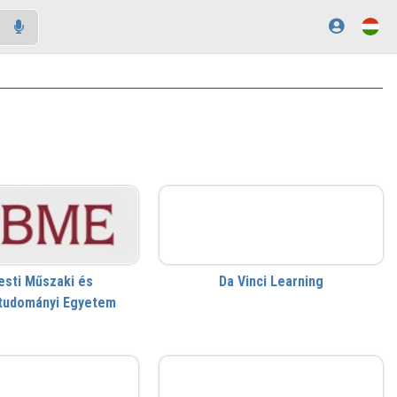
DVL
esti Műszaki és
Da Vinci Learning
tudományi Egyetem
DUE
ELTE SEK Könyvtára