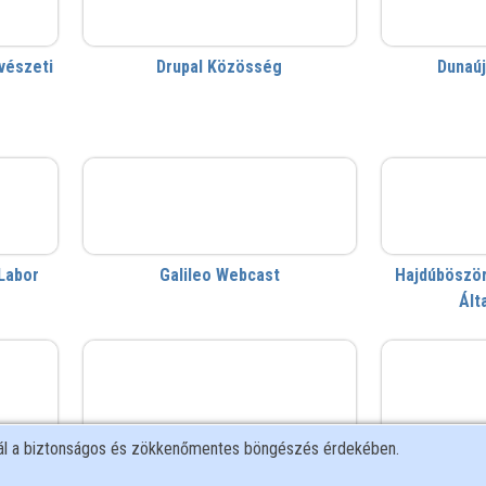
vészeti
Drupal Közösség
Dunaú
Galileo Webcast
hb
Labor
Galileo Webcast
Hajdúböször
Ált
KK
Kodály Intézet
nál a biztonságos és zökkenőmentes böngészés érdekében.
zpont
Kodály Zoltán Zenepedagógiai
Kormány
Intézet
Fejles