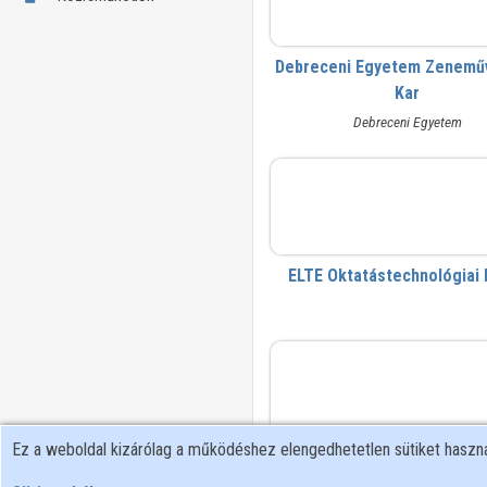
Debreceni Egyetem Zenemű
Kar
Debreceni Egyetem
elte-oktel
ELTE Oktatástechnológiai 
KIFÜ HPC 
Ez a weboldal kizárólag a működéshez elengedhetetlen sütiket hasz
KIFÜ HPC Kompetencia Kö