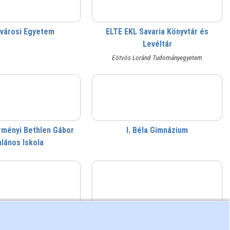
jvárosi Egyetem
ELTE EKL Savaria Könyvtár és
Levéltár
Eötvös Loránd Tudományegyetem
bethlen
I. Béla Gimnázium
ményi Bethlen Gábor
I. Béla Gimnázium
alános Iskola
KIFÜ
KSH Könyvtár
zati Informatikai
Központi Statisztikai Hivatal
ztési Ügynökség
Könyvtár