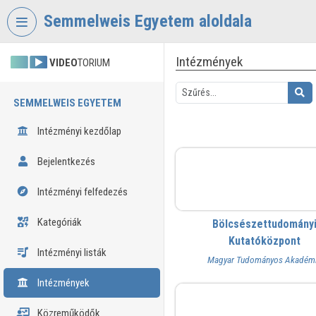
Fejléc kihagyása
Menü kihagyása
Tartalom kihagyása
Semmelweis Egyetem aloldala
Intézmények
VIDEO
TORIUM
SEMMELWEIS EGYETEM
Intézményi kezdőlap
Bejelentkezés
BTK
Intézményi felfedezés
Kategóriák
Bölcsészettudomány
Kutatóközpont
Intézményi listák
Magyar Tudományos Akadém
Intézmények
dezk
Közreműködők