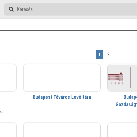
1
2
BFL
i
Budapest Főváros Levéltára
Budap
Gazdaság
ia
Drupal Közösség