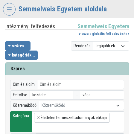
Fejléc kihagyása
Menü kihagyása
Tartalom kihagyása
Semmelweis Egyetem aloldala
Intézményi felfedezés
Semmelweis Egyetem
VIDEO
TORIUM
vissza a globális felfedezéshez
SEMMELWEIS
szűrés...
Rendezés
EGYETEM
kategóriák...
Intézményi kezdőlap
Szűrés
Bejelentkezés
Cím és alcím
Intézményi felfedezés
Feltöltve
-
Kategóriák
Közreműködő
Közreműködő
Intézményi listák
Kategória
Élettelen természettudományok etikája
×
Intézmények