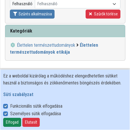
Felhasználó
Felhasználó
Közreműködők
Szűrés alkalmazása
Szűrők törlése
Kategóriák
Élettelen természettudományok
Élettelen
természettudományok etikája
Ez a weboldal kizárólag a működéshez elengedhetetlen sütiket
használ a biztonságos és zökkenőmentes böngészés érdekében.
Süti szabályzat
Funkcionális sütik elfogadása
Személyes sütik elfogadása
Felhasználói szabályzat
Adatkezelési tájékoztató
Elfogad
Elutasít
Süti szabályzat