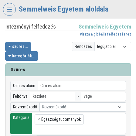
Fejléc kihagyása
Menü kihagyása
Tartalom kihagyása
Semmelweis Egyetem aloldala
Intézményi felfedezés
Semmelweis Egyetem
VIDEO
TORIUM
vissza a globális felfedezéshez
SEMMELWEIS
szűrés...
Rendezés
EGYETEM
kategóriák...
Intézményi kezdőlap
Szűrés
Bejelentkezés
Cím és alcím
Intézményi felfedezés
Feltöltve
-
Kategóriák
Közreműködő
Közreműködő
Intézményi listák
Kategória
Egészség tudományok
×
Intézmények