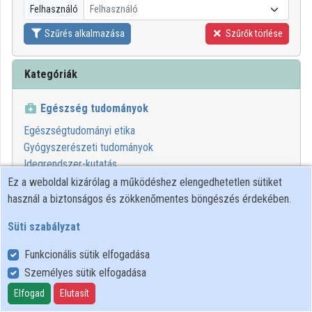
Felhasználó
Felhasználó
Közreműködők
Szűrés alkalmazása
Szűrők törlése
Kategóriák
Egészség tudományok
Egészségtudományi etika
Gyógyszerészeti tudományok
Idegrendszer-kutatás
Orvostudomány
Ez a weboldal kizárólag a működéshez elengedhetetlen sütiket
használ a biztonságos és zökkenőmentes böngészés érdekében.
00:26:44
SEMMELWEIS
Süti szabályzat
Funkcionális sütik elfogadása
Személyes sütik elfogadása
Elfogad
Elutasít